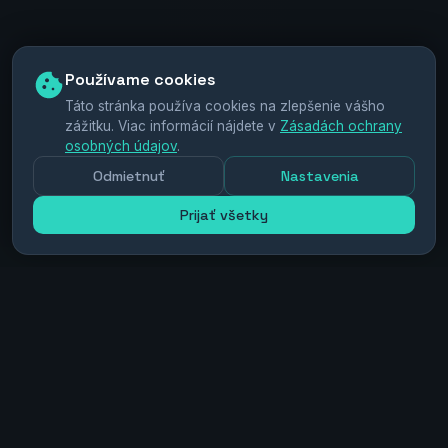
Používame cookies
Táto stránka používa cookies na zlepšenie vášho
zážitku. Viac informácií nájdete v
Zásadách ochrany
osobných údajov
.
Odmietnuť
Nastavenia
Scroll
Prijať všetky
Short-form obsah, ktorý
funguje
Tvoríme vertikálne videá pre TikTok, Instagram